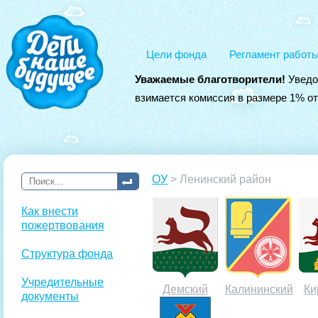
Цели фонда
Регламент работ
Уважаемые благотворители!
Уведо
взимается комиссия в размере 1% о
ОУ
> Ленинский район
Как внести
пожертвования
Структура фонда
Учредительные
Демский
Калининский
Ки
документы