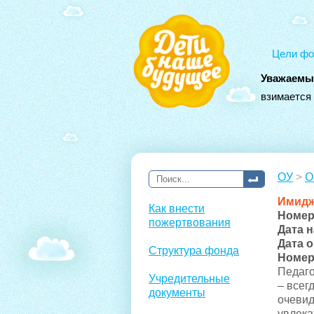
Цели фо
Уважаемы
взимается
ОУ
>
О
Имидж
Как внести
Номер
пожертвования
Дата 
Дата 
Структура фонда
Номер
Педаго
Учредительные
– всег
документы
очевид
увлека