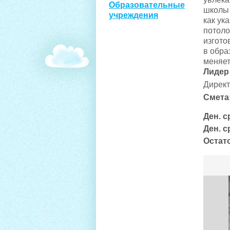
Образовательные
школы 
учреждения
как ука
потоло
изгото
в обра
меняет
Лидер
Дирек
Смета
Ден. с
Ден. с
Остато