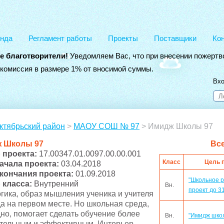
нда
Регламент работы
Проекты
Поставщики
Ко
е благотворители!
Уведомляем Вас, что при внесении пожертв
 комиссия в размере 1% от вносимой суммы.
Вхо
ктябрьский район
>
МАОУ СОШ № 97
> Имидж Школы 97
 Школы 97
Вс
 проекта:
17.00347.01.0097.00.00.001
Класс
Цель 
начала проекта:
03.04.2018
окончания проекта:
01.09.2018
"Школьное 
 класса:
Внутренний
Вн.
проект до 3
гика, образ мышления ученика и учителя
да на первом месте. Но школьная среда,
но, помогает сделать обучение более
Вн.
"Имидж шко
тельным и эффективным. Интерьер