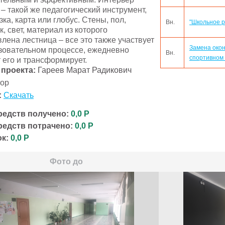
– такой же педагогический инструмент,
зка, карта или глобус. Стены, пол,
Вн.
"Школьное р
к, свет, материал из которого
влена лестница – все это также участвует
Замена окон
зовательном процессе, ежедневно
Вн.
спортивном
 его и трансформирует.
 проекта:
Гареев Марат Радикович
тор
:
Скачать
редств получено:
0,0 Р
редств потрачено:
0,0 Р
к:
0,0 Р
Фото до