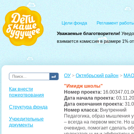
Цели фонда
Регламент работ
Уважаемые благотворители!
Уведо
взимается комиссия в размере 1% о
ОУ
>
Октябрьский район
>
МАО
"Имидж школы"
Как внести
Номер проекта:
16.00347.01.0
пожертвования
Дата начала проекта:
03.11.2
Дата окончания проекта:
31.
Структура фонда
Номер класса:
Внутренний
Педагогика, образ мышления у
Учредительные
– всегда на первом месте. Но 
документы
очевидно, помогает сделать о
увлекательным и эффективным