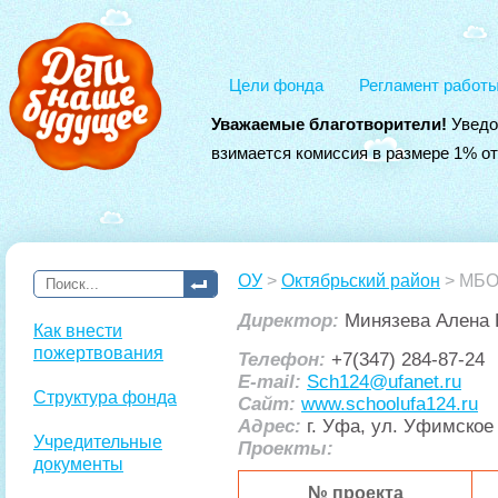
Цели фонда
Регламент работ
Уважаемые благотворители!
Уведо
взимается комиссия в размере 1% о
ОУ
>
Октябрьский район
> МБО
Директор:
Минязева Алена 
Как внести
пожертвования
Телефон:
+7(347) 284-87-24
E-mail:
Sch124@ufanet.ru
Структура фонда
Сайт:
www.schoolufa124.ru
Адрес:
г. Уфа, ул. Уфимское 
Учредительные
Проекты:
документы
№ проекта