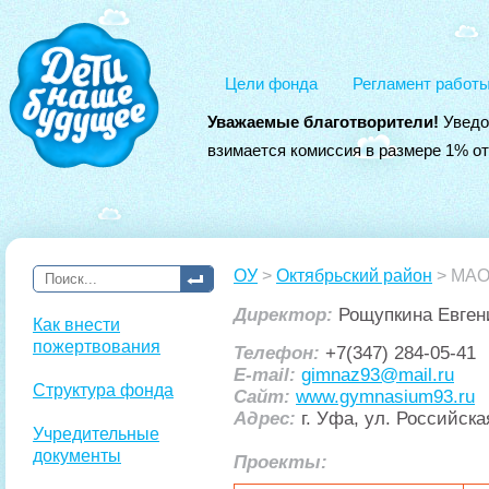
Цели фонда
Регламент работ
Уважаемые благотворители!
Уведо
взимается комиссия в размере 1% о
ОУ
>
Октябрьский район
> МАОУ
Директор:
Рощупкина Евген
Как внести
пожертвования
Телефон:
+7(347) 284-05-41
E-mail:
gimnaz93@mail.ru
Структура фонда
Сайт:
www.gymnasium93.ru
Адрес:
г. Уфа, ул. Российска
Учредительные
документы
Проекты: