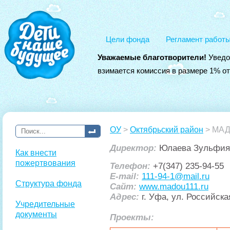
Цели фонда
Регламент работ
Уважаемые благотворители!
Уведо
взимается комиссия в размере 1% о
ОУ
>
Октябрьский район
> МАДО
Директор:
Юлаева Зульфия
Как внести
пожертвования
Телефон:
+7(347) 235-94-55
E-mail:
111-94-1@mail.ru
Структура фонда
Сайт:
www.madou111.ru
Адрес:
г. Уфа, ул. Российская
Учредительные
документы
Проекты: