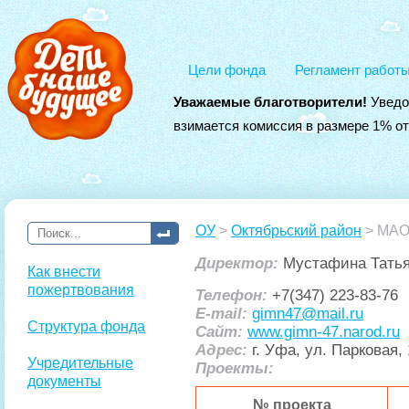
Цели фонда
Регламент работ
Уважаемые благотворители!
Уведо
взимается комиссия в размере 1% о
ОУ
>
Октябрьский район
> МАО
Директор:
Мустафина Татья
Как внести
пожертвования
Телефон:
+7(347) 223-83-76
E-mail:
gimn47@mail.ru
Структура фонда
Сайт:
www.gimn-47.narod.ru
Адрес:
г. Уфа, ул. Парковая, 
Учредительные
Проекты:
документы
№ проекта