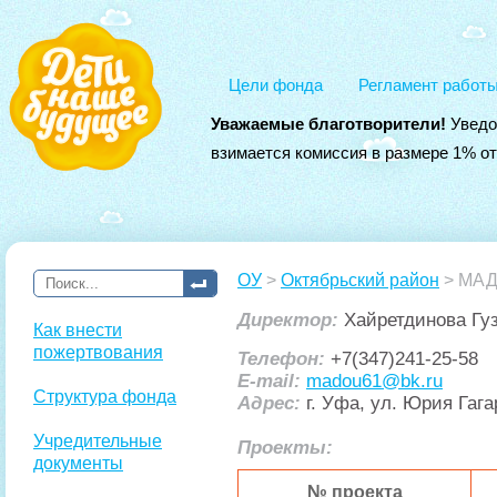
Цели фонда
Регламент работ
Уважаемые благотворители!
Уведо
взимается комиссия в размере 1% о
ОУ
>
Октябрьский район
> МАД
Директор:
Хайретдинова Гу
Как внести
пожертвования
Телефон:
+7(347)241-25-58
E-mail:
madou61@bk.ru
Структура фонда
Адрес:
г. Уфа, ул. Юрия Гагар
Учредительные
Проекты:
документы
№ проекта