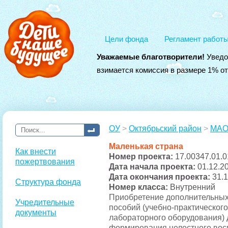
Цели фонда
Регламент работ
Уважаемые благотворители!
Уведо
взимается комиссия в размере 1% о
ОУ
>
Октябрьский район
>
МАОУ
Маленькая страна
Как внести
Номер проекта:
17.00347.01.0
пожертвования
Дата начала проекта:
01.12.2
Дата окончания проекта:
31.
Структура фонда
Номер класса:
Внутренний
Приобретение дополнительных
Учредительные
пособий (учебно-практического
документы
лабораторного оборудования) 
формирования целостного вос