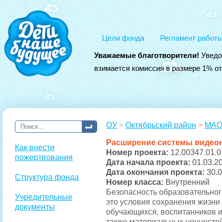
Цели фонда
Регламент работ
Уважаемые благотворители!
Уведо
взимается комиссия в размере 1% о
ОУ
>
Октябрьский район
>
МАО
Расширение системы видео
Как внести
Номер проекта:
12.00347.01.0
пожертвования
Дата начала проекта:
01.03.2
Дата окончания проекта:
30.
Структура фонда
Номер класса:
Внутренний
Безопасность образовательног
Учредительные
это условия сохранения жизни
документы
обучающихся, воспитанников и
также материальных ценносте