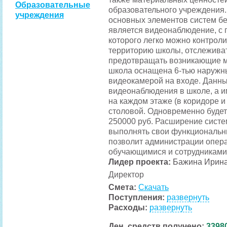
Образовательные
образовательного учреждения.
учреждения
основных элементов систем б
является видеонаблюдение, с
которого легко можно контрол
территорию школы, отслеживат
предотвращать возникающие м
школа оснащена 6-тью наружн
видеокамерой на входе. Данн
видеонаблюдения в школе, а и
на каждом этаже (в коридоре и
столовой. Одновременно будет
250000 руб. Расширение сист
выполнять свои функциональн
позволит администрации опера
обучающимися и сотрудниками
Лидер проекта:
Бажина Ирина
Директор
Смета:
Скачать
Поступления:
развернуть
Расходы:
развернуть
Ден. средств получено:
33980