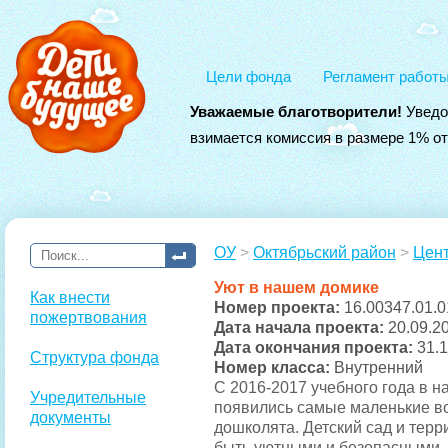
Цели фонда
Регламент работ
Уважаемые благотворители!
Уведо
взимается комиссия в размере 1% о
ОУ
>
Октябрьский район
>
Цент
Уют в нашем домике
Как внести
Номер проекта:
16.00347.01.0
пожертвования
Дата начала проекта:
20.09.2
Дата окончания проекта:
31.
Структура фонда
Номер класса:
Внутренний
С 2016-2017 учебного года в 
Учредительные
появились самые маленькие в
документы
дошколята. Детский сад и тер
быть уютными и безопасными.